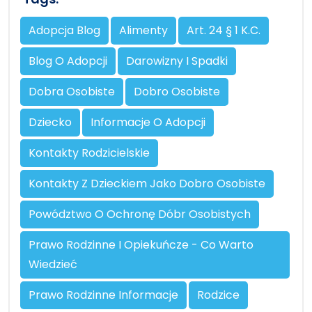
Adopcja Blog
Alimenty
Art. 24 § 1 K.c.
Blog O Adopcji
Darowizny I Spadki
Dobra Osobiste
Dobro Osobiste
Dziecko
Informacje O Adopcji
Kontakty Rodzicielskie
Kontakty Z Dzieckiem Jako Dobro Osobiste
Powództwo O Ochronę Dóbr Osobistych
Prawo Rodzinne I Opiekuńcze - Co Warto
Wiedzieć
Prawo Rodzinne Informacje
Rodzice