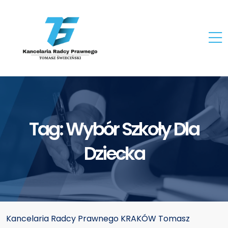
Tag:
Wybór Szkoły Dla
Dziecka
Kancelaria Radcy Prawnego KRAKÓW Tomasz