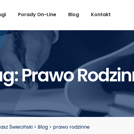
ugi
Porady On-Line
Blog
Kontakt
ag:
Prawo Rodzin
sz Świeciński
>
Blog
>
prawo rodzinne