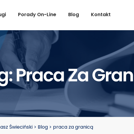
ugi
Porady On-Line
Blog
Kontakt
g:
Praca Za Gran
sz Świeciński
>
Blog
>
praca za granicą