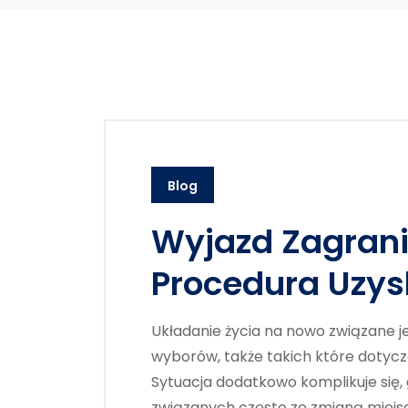
Blog
Wyjazd Zagrani
Procedura Uzys
Układanie życia na nowo związane 
wyborów, także takich które dotycz
Sytuacja dodatkowo komplikuje się
związanych często ze zmianą miejsc