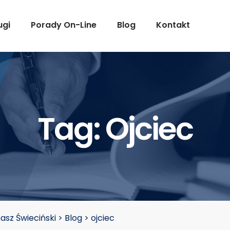
ugi
Porady On-Line
Blog
Kontakt
Tag:
Ojciec
sz Świeciński
>
Blog
>
ojciec