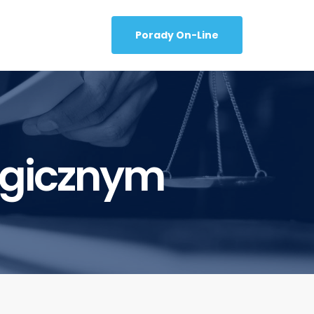
Porady On-Line
ogicznym