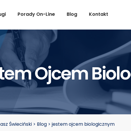
ugi
Porady On-Line
Blog
Kontakt
tem Ojcem Biol
sz Świeciński
>
Blog
>
jestem ojcem biologicznym