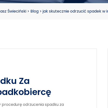
sz Świeciński
>
Blog
>
jak skutecznie odrzucić spadek w 
adku Za
padkobiercę
 procedurę odrzucenia spadku za