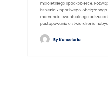
małoletniego spadkobiercę. Rozwią
istnienia kłopotliwego, obciążoneg
momencie ewentualnego odrzuceni
postępowania o stwierdzenie nabyci
By
Kancelaria