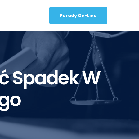
Porady On-Line
ić Spadek W
ego