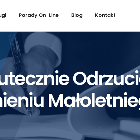
ugi
Porady On-Line
Blog
Kontakt
utecznie Odrzuc
ieniu Małoletni