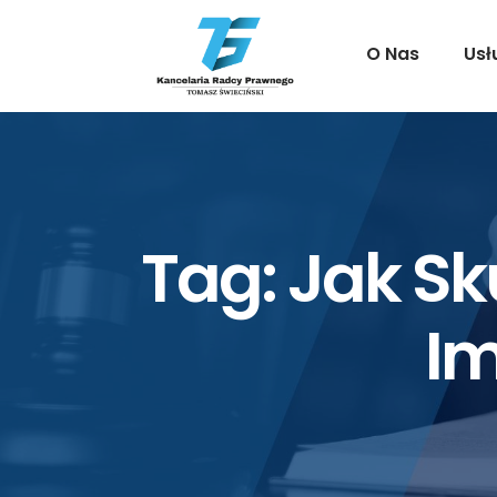
O Nas
Usł
Tag:
Jak Sk
Im