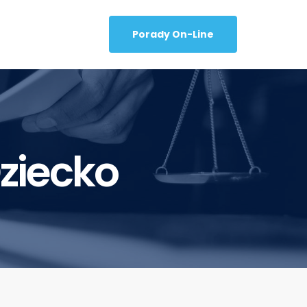
Porady On-Line
ziecko