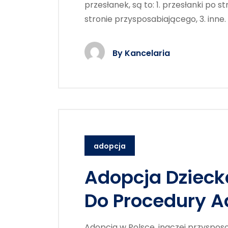
przesłanek, są to: 1. przesłanki po 
stronie przysposabiającego, 3. inne.
By
Kancelaria
adopcja
Adopcja Dziec
Do Procedury A
Adopcja w Polsce, inaczej przysposob