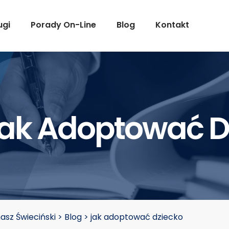
ugi
Porady On-Line
Blog
Kontakt
ak Adoptować D
sz Świeciński
>
Blog
>
jak adoptować dziecko