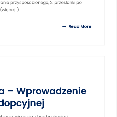
stronie przysposobionego, 2. przesłanki po
 (więcej…)
Read More
ka – Wprowadzenie
dopcyjnej
ienie, wiąże się z bardzo długim i