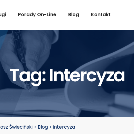
ugi
Porady On-Line
Blog
Kontakt
Tag:
Intercyza
sz Świeciński
>
Blog
>
intercyza