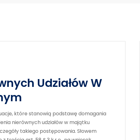
ównych Udziałów W
lnym
acje, które stanowią podstawę domagania
lenia nierównych udziałów w majątku
zczegóły takiego postępowania. Słowem
 treścią art. 58 § 3 k.r.o., na wniosek