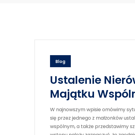
Blog
Ustalenie Nier
Majątku Wspó
W najnowszym wpisie omówimy sytu
się przez jednego z małżonków usta
wspólnym, a także przedstawimy s
wstępu należy zaznaczyć, że zgodnie z