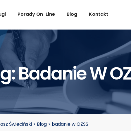
ugi
Porady On-Line
Blog
Kontakt
g:
Badanie W O
sz Świeciński
>
Blog
>
badanie w OZSS