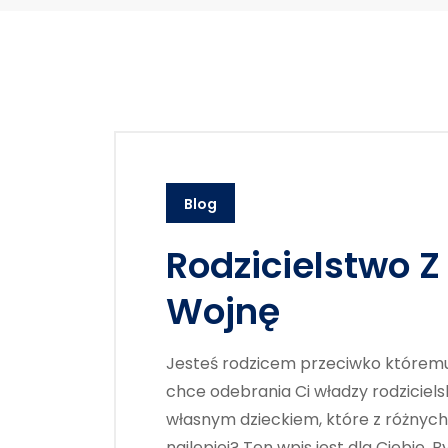
Blog
Rodzicielstwo 
Wojnę
Jesteś rodzicem przeciwko któremu 
chce odebrania Ci władzy rodziciels
własnym dzieckiem, które z różnych
najlepiej? Ten wpis jest dla Ciebie.