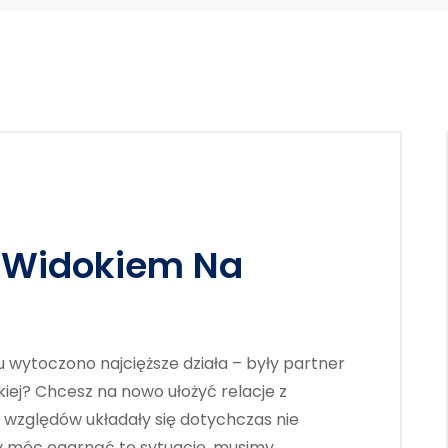
Z Widokiem Na
wytoczono najcięższe działa – były partner
kiej? Chcesz na nowo ułożyć relacje z
 względów układały się dotychczas nie
 By móc ogarnąć tę sytuację, musimy