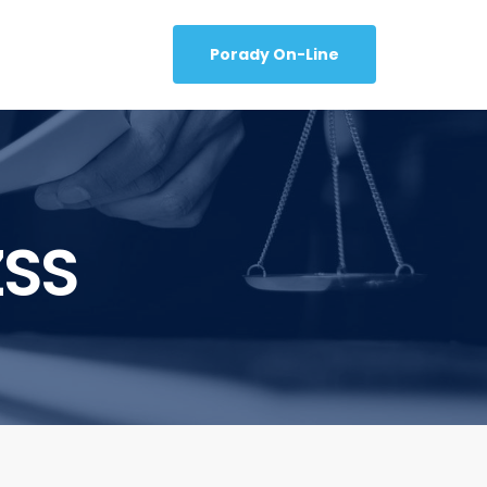
Porady On-Line
ZSS